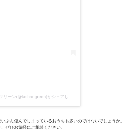
滋賀・京都 お庭・外構のことなら 京阪グリーン(@keihangreen)がシェアした投稿
だいぶん傷んでしまっているおうちも多いのではないでしょうか。
で、ぜひお気軽にご相談ください。