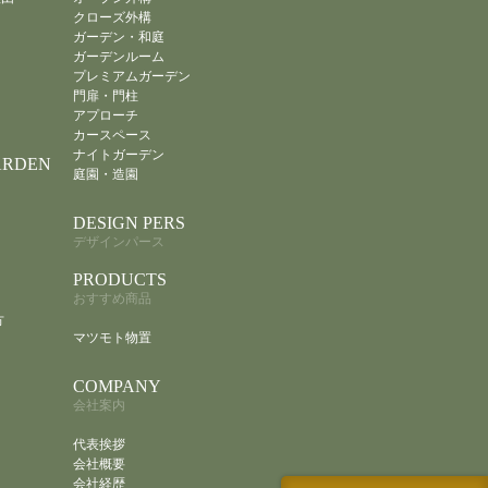
クローズ外構
ガーデン・和庭
ガーデンルーム
プレミアムガーデン
門扉・門柱
アプローチ
カースペース
ナイトガーデン
ARDEN
庭園・造園
DESIGN PERS
デザインパース
PRODUCTS
おすすめ商品
方
マツモト物置
COMPANY
会社案内
代表挨拶
会社概要
会社経歴